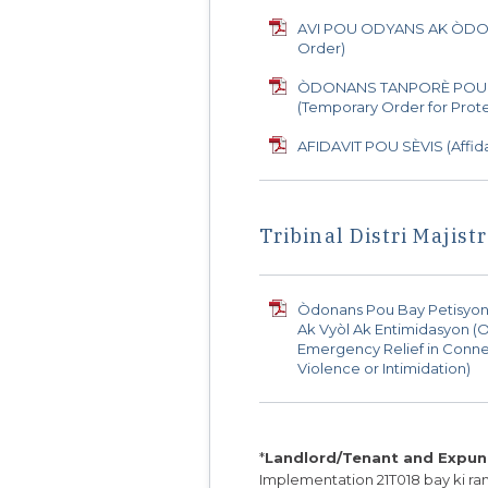
AVI POU ODYANS AK ÒDONA
Order)
ÒDONANS TANPORÈ POU 
(Temporary Order for Prote
AFIDAVIT POU SÈVIS (Affida
Tribinal Distri Majistr
Òdonans Pou Bay Petisyon
Ak Vyòl Ak Entimidasyon (O
Emergency Relief in Connec
Violence or Intimidation)
*
Landlord/Tenant and Expu
Implementation 21T018 bay ki ran