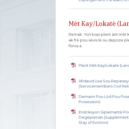
Mèt Kay/Lokatè (La
Remak: Yon kopi plent ant mèt kay
ak frè pou sèvis lè ou depoze ple
fòma a.
Plent Mèt Kay/Lokatè (Lan
Afidavid Lwa Sou Reparasyon
(Servicemembers Civil Relie
Demann Pou Lòd Pou Poses
Possession)
Enstriksyon Siplemantè P
Degèpisman (Supplemental 
Stay of Eviction)