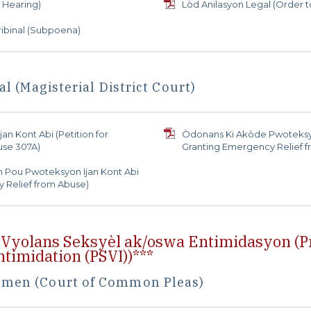
 Hearing)
Lòd Anilasyon Legal (Order t
ibinal (Subpoena)
al (Magisterial District Court)
an Kont Abi (Petition for
Òdonans Ki Akòde Pwoteksyo
use 307A)
Granting Emergency Relief 
n Pou Pwoteksyon Ijan Kont Abi
 Relief from Abuse)
Vyolans Seksyèl ak/oswa Entimidasyon (Pr
ntimidation (PSVI))***
Komen (Court of Common Pleas)