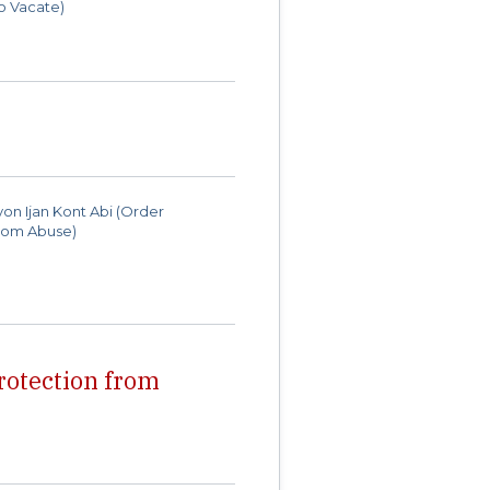
o Vacate)
n Ijan Kont Abi (Order
from Abuse)
otection from