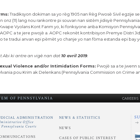
rms:
Tradiksyon dokiman sa yo règ 1905 nan Règ Pwosè Sivil egzije 
 nan onz (11) lang nou rankontre pi souvan nan sistèm jidisyè Pennsylvani
 Kwape Vyolans Kont Fanm yo, ki fonksyone anba Komisyon Pennsylva
OPC a te jere pwojè a. AOPC rekonèt kontribisyon Premye Distri Jidi
 te tradui anvan epi pèmèt yo chanje yo nan fòma estanda epi bay y
t Abi ki antre an vigè nan dat
10 avril 2019
.
Sexual Violence and/or Intimidation Forms:
Pwojè sa a te jwenn
lvania pou Krim ak Delenkans (Pennsylvania Commission on Crime a
STEM
OF
PENNSYLVANIA
CAREERS
S
UDICIAL ADMINISTRATION
NEWS & STATISTICS
dministrative Office
f Pennsylvania Courts
NEWS
OMMUNICATIONS
CASES OF PUBLIC INTEREST