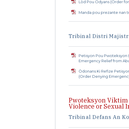
Lòd Pou Odyans (Order for
Manda pou prezante nan tr
Tribinal Distri Majistr
Petisyon Pou Pwoteksyon Ij
Emergency Relief from Ab
Òdonans Ki Refize Petisyo
(Order Denying Emergency
Pwoteksyon Viktim 
Violence or Sexual I
Tribinal Defans An 