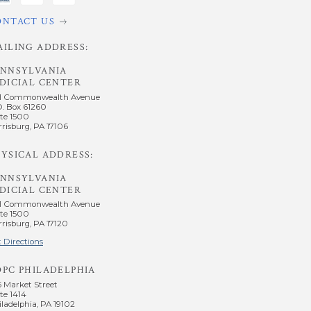
ONTACT US
AILING ADDRESS:
ENNSYLVANIA
DICIAL CENTER
1 Commonwealth Avenue
O. Box 61260
te 1500
risburg, PA 17106
YSICAL ADDRESS:
ENNSYLVANIA
DICIAL CENTER
1 Commonwealth Avenue
te 1500
risburg, PA 17120
 Directions
OPC PHILADELPHIA
5 Market Street
te 1414
ladelphia, PA 19102