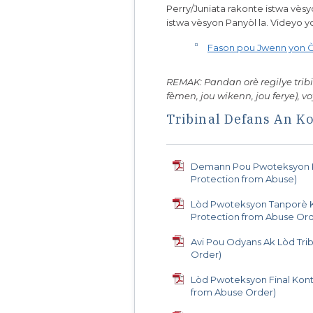
Perry/Juniata rakonte istwa vèsy
istwa vèsyon Panyòl la. Videyo 
Fason pou Jwenn yon Ò
REMAK: Pandan orè regilye tribi
fèmen, jou wikenn, jou ferye), v
Tribinal Defans An 
Demann Pou Pwoteksyon Ko
Protection from Abuse)
Lòd Pwoteksyon Tanporè 
Protection from Abuse Ord
Avi Pou Odyans Ak Lòd Trib
Order)
Lòd Pwoteksyon Final Kont
from Abuse Order)