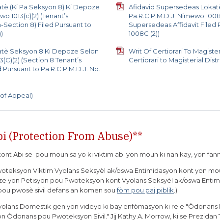
tè (Ki Pa Seksyon 8) Ki Depoze
Afidavid Supersedeas Lokat
o 1013(c)(2) (Tenant’s
Pa.R.C.P.M.D.J. Nimewo 1008(
-Section 8) Filed Pursuant to
Supersedeas Affidavit Filed P
))
1008C (2))
atè Seksyon 8 Ki Depoze Selon
Writ Of Certiorari To Magister
(C)(2) (Section 8 Tenant’s
Certiorari to Magisterial Dist
 Pursuant to Pa.R.C.P.M.D.J. No.
 of Appeal)
i (Protection From Abuse)**
t Abi se pou moun sa yo ki viktim abi yon moun ki nan kay, yon fan
oteksyon Viktim Vyolans Seksyèl ak/oswa Entimidasyon kont yon 
poze yon Petisyon pou Pwoteksyon kont Vyolans Seksyèl ak/oswa Entimid
pou pwosè sivil defans an komen sou
fòm pou paj piblik
.)
yolans Domestik gen yon videyo ki bay enfòmasyon ki rele "Òdonan
 Òdonans pou Pwoteksyon Sivil." Jij Kathy A. Morrow, ki se Prezidan