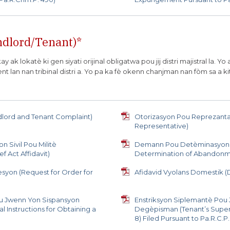
ndlord/Tenant)*
 ak lokatè ki gen siyati orijinal obligatwa pou jij distri majistral la
nt lan nan tribinal distri a. Yo pa ka fè okenn chanjman nan fòm sa a kit
dlord and Tenant Complaint)
Otorizasyon Pou Reprezantan
Representative)
 Sivil Pou Militè
Demann Pou Detèminasyon 
f Act Affidavit)
Determination of Abandonm
yon (Request for Order for
Afidavid Vyolans Domestik (D
ou Jwenn Yon Sispansyon
Enstriksyon Siplemantè Pou
Instructions for Obtaining a
Degèpisman (Tenant’s Super
8) Filed Pursuant to Pa.R.C.P.