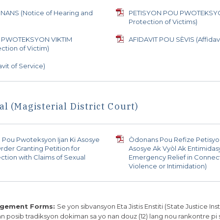
NS (Notice of Hearing and
PETISYON POU PWOTEKSYON V
Protection of Victims)
PWOTEKSYON VIKTIM
AFIDAVIT POU SÈVIS (Affidavi
ction of Victim)
vit of Service)
al (Magisterial District Court)
 Pou Pwoteksyon Ijan Ki Asosye
Òdonans Pou Refize Petisyo
rder Granting Petition for
Asosye Ak Vyòl Ak Entimidas
tion with Claims of Sexual
Emergency Relief in Connect
Violence or Intimidation)
ngement Forms:
Se yon sibvansyon Eta Jistis Enstiti (State Justice Inst
n posib tradiksyon dokiman sa yo nan douz (12) lang nou rankontre pi 