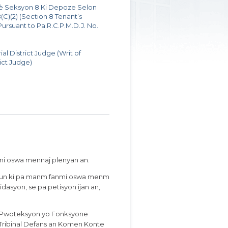
è Seksyon 8 Ki Depoze Selon
C)(2) (Section 8 Tenant’s
ursuant to Pa.R.C.P.M.D.J. No.
ial District Judge (Writ of
rict Judge)
mi oswa mennaj plenyan an.
moun ki pa manm fanmi oswa menm
asyon, se pa petisyon ijan an,
s Pwoteksyon yo Fonksyone
 Tribinal Defans an Komen Konte