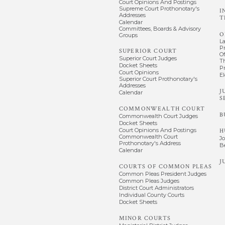
Court Opinions And Postings
Supreme Court Prothonotary's
I
Addresses
T
Calendar
Committees, Boards & Advisory
O
Groups
L
P
SUPERIOR COURT
Of
Superior Court Judges
T
Docket Sheets
P
Court Opinions
El
Superior Court Prothonotary's
Addresses
J
Calendar
S
COMMONWEALTH COURT
B
Commonwealth Court Judges
Docket Sheets
Court Opinions And Postings
H
Commonwealth Court
J
Prothonotary's Address
B
Calendar
J
COURTS OF COMMON PLEAS
Common Pleas President Judges
Common Pleas Judges
District Court Administrators
Individual County Courts
Docket Sheets
MINOR COURTS