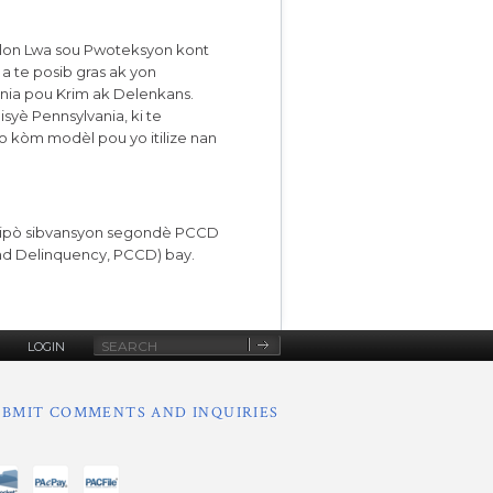
selon Lwa sou Pwoteksyon kont
a a te posib gras ak yon
nia pou Krim ak Delenkans.
syè Pennsylvania, ki te
o kòm modèl pou yo itilize nan
 sipò sibvansyon segondè PCCD
nd Delinquency, PCCD) bay.
Site
LOGIN
Search
UBMIT COMMENTS AND INQUIRIES