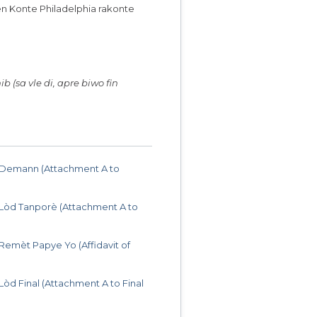
men Konte Philadelphia rakonte
ib (sa vle di, apre biwo fin
Demann (Attachment A to
Lòd Tanporè (Attachment A to
Remèt Papye Yo (Affidavit of
d Final (Attachment A to Final