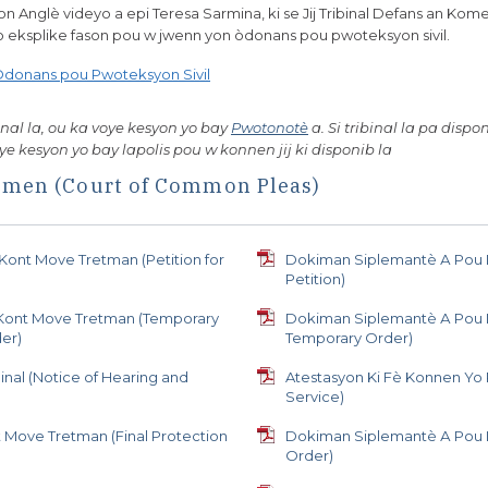
on Anglè videyo a epi Teresa Sarmina, ki se Jij Tribinal Defans an Ko
yo eksplike fason pou w jwenn yon òdonans pou pwoteksyon sivil.
donans pou Pwoteksyon Sivil
nal la, ou ka voye kesyon yo bay
Pwotonotè
a. Si tribinal la pa dispon
oye kesyon yo bay lapolis pou w konnen jij ki disponib la
Komen (Court of Common Pleas)
nt Move Tretman (Petition for
Dokiman Siplemantè А Pou 
Petition)
Kont Move Tretman (Temporary
Dokiman Siplemantè А Pou 
er)
Temporary Order)
inal (Notice of Hearing and
Atestasyon Ki Fè Konnen Yo 
Service)
 Move Tretman (Final Protection
Dokiman Siplemantè А Pou Lò
Order)