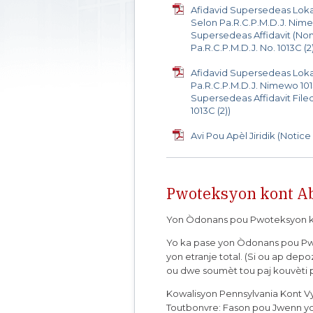
Afidavid Supersedeas Loka
Selon Pa.R.C.P.M.D.J. Nimew
Supersedeas Affidavit (Non
Pa.R.C.P.M.D.J. No. 1013C (2
Afidavid Supersedeas Lok
Pa.R.C.P.M.D.J. Nimewo 1013
Supersedeas Affidavit Filed
1013C (2))
Avi Pou Apèl Jiridik (Notice
Pwoteksyon kont Ab
Yon Òdonans pou Pwoteksyon kon
Yo ka pase yon Òdonans pou Pw
yon etranje total. (Si ou ap de
ou dwe soumèt tou paj kouvèti 
Kowalisyon Pennsylvania Kont V
Toutbonvre: Fason pou Jwenn yon