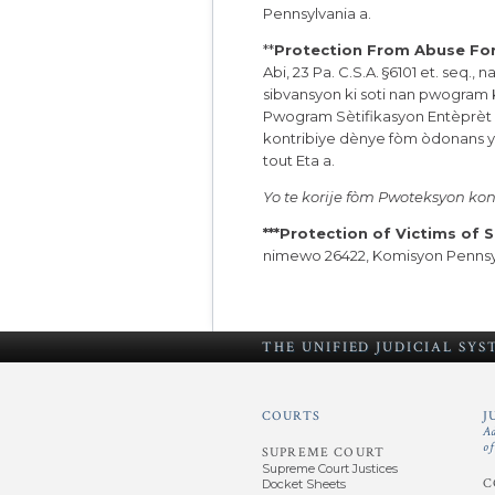
Pennsylvania a
.
**
Protection From Abuse Fo
Abi, 23 Pa. C.S.A. §6101 et. seq.,
sibvansyon ki soti nan pwogram
Pwogram Sètifikasyon Entèprèt A
kontribiye dènye fòm òdonans yo
tout Eta a.
Yo te korije fòm Pwoteksyon kon
***Protection of Victims of 
nimewo 26422, Komisyon Pennsy
THE UNIFIED
JUDICIAL SY
COURTS
J
A
o
SUPREME COURT
Supreme Court Justices
C
Docket Sheets