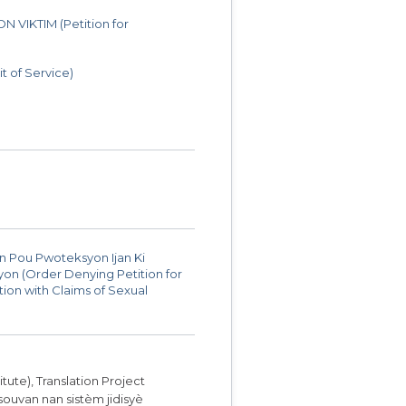
IKTIM (Petition for
t of Service)
n Pou Pwoteksyon Ijan Ki
yon (Order Denying Petition for
ion with Claims of Sexual
itute), Translation Project
souvan nan sistèm jidisyè