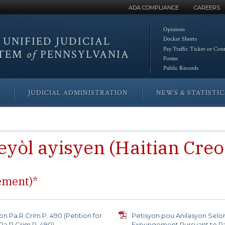
ADA COMPLIANCE
CAREERS
Opinions
 UNIFIED
JUDICIAL
Docket Sheets
Pay Traffic Ticket or Cou
STEM
of
PENNSYLVANIA
Forms
Public Records
JUDICIAL ADMINISTRATION
NEWS & STATISTIC
yòl ayisyen (Haitian Creo
ement)*
n Pa.R.Crim.P. 490 (Petition for
Petisyon pou Anilasyon Selon 
a.R.Crim.P. 490)
Expungement Pursuant to Pa.