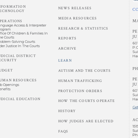
NFORMATION
NEWS RELEASES
C
ECHNOLOGY
MEDIA RESOURCES
M
PERATIONS
anguage Access & Interpreter
RESEARCH & STATISTICS
rogram
P
fice Of Children & Families In
JU
he Courts
REPORTS
roblem-Solving Courts
60
der Justice In The Courts
P.
ARCHIVE
Sui
UDICIAL DISTRICT
Har
ECURITY
LEARN
PH
UDGET
AUTISM AND THE COURTS
P
UMAN RESOURCES
HUMAN TRAFFICKING
JU
ob Openings
enefits
60
PROTECTION ORDERS
Sui
UDICIAL EDUCATION
Har
HOW THE COURTS OPERATE
Get
HISTORY
A
HOW JUDGES ARE ELECTED
151
Sui
FAQS
Phi