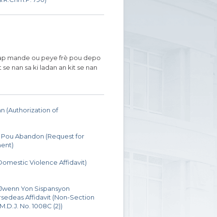
. Yo ap mande ou peye frè pou depo
 se nan sa ki ladan an kit se nan
 (Authorization of
Pou Abandon (Request for
ent)
omestic Violence Affidavit)
 Jwenn Yon Sispansyon
sedeas Affidavit (Non-Section
M.D.J. No. 1008C (2))