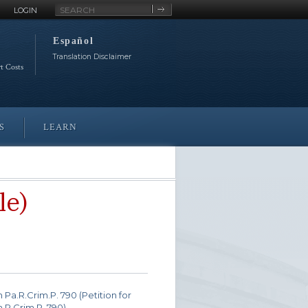
Site
LOGIN
Search
Español
Translation Disclaimer
rt Costs
S
LEARN
le)
Pa.R.Crim.P. 790 (Petition for
R.Crim.P. 790)