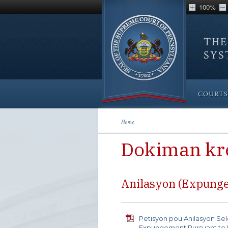
100%
THE
SY
COURTS
Home
Dokiman kre
Anilasyon (Expung
Petisyon pou Anilasyon Selo
Expungement Pursuant to P